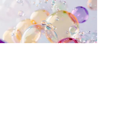
Beratung vor einvernehmlicher
Scheidung
Trennung und Scheidung besser
bewältigen.
Eltern bleiben.